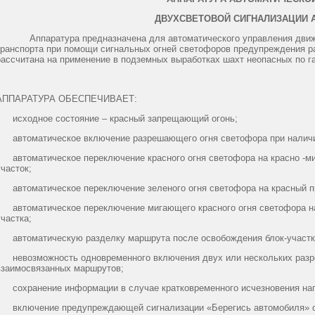
ДВУХСВЕТОВОЙ СИГНАЛИЗАЦИИ 
Аппаратура предназначена для автоматического управления движен
транспорта при помощи сигнальных огней светофоров предупреждения р
рассчитана на применение в подземных выработках шахт неопасных по га
АППАРАТУРА ОБЕСПЕЧИВАЕТ:
- исходное состояние – красный запрещающий огонь;
- автоматическое включение разрешающего огня светофора при наличии
- автоматическое переключение красного огня светофора на красно -ми
участок;
- автоматическое переключение зеленого огня светофора на красный пр
- автоматическое переключение мигающего красного огня светофора на
участка;
- автоматическую разделку маршрута после освобождения блок-участк
- невозможность одновременного включения двух или нескольких раз
взаимосвязанных маршрутов;
- сохранение информации в случае кратковременного исчезновения на
- включение предупреждающей сигнализации «Берегись автомобиля» с