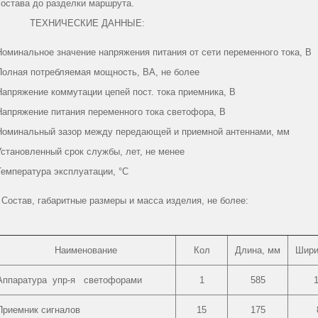
состава до разделки маршрута.
ТЕХНИЧЕСКИЕ ДАННЫЕ:
Номинальное значение напряжения питания от сети переменного тока, В
Полная потребляемая мощность, ВА, не более
Напряжение коммутации цепей пост. тока приемника, В
Напряжение питания переменного тока светофора, В
Номинальный зазор между передающей и приемной антеннами, мм
Установленный срок службы, лет, не менее
Температура эксплуатации, °С
Состав, габаритные размеры и масса изделия, не более:
Наименование
Кол
Длина, мм
Шири
Аппаратура упр-я светофорами
1
585
Приемник сигналов
15
175