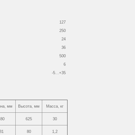
127
250
24
36
500
6
-5…+35
на, мм
Высота, мм
Масса, кг
180
625
30
81
80
1,2