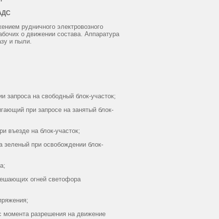
АДС
ием рудничного электровозного
абочих о движении состава. Аппаратура
зу и пыли.
 запроса на свободный блок-участок;
гающий при запросе на занятый блок-
и въезде на блок-участок;
 зеленый при освобождении блок-
а;
решающих огней светофора
пряжения;
 момента разрешения на движение